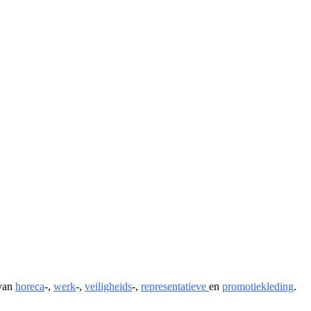
 van
horeca
-,
werk
-,
veiligheids
-,
representatieve
en
promotiekleding
.