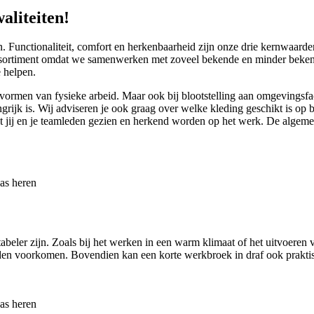
aliteiten!
uren. Functionaliteit, comfort en herkenbaarheid zijn onze drie kernwaar
ssortiment omdat we samenwerken met zoveel bekende en minder bekend
 helpen.
ormen van fysieke arbeid. Maar ook bij blootstelling aan omgevingsfactor
grijk is. Wij adviseren je ook graag over welke kleding geschikt is op 
dat jij en je teamleden gezien en herkend worden op het werk. De algemene
abeler zijn. Zoals bij het werken in een warm klimaat of het uitvoeren
en voorkomen. Bovendien kan een korte werkbroek in draf ook praktisc