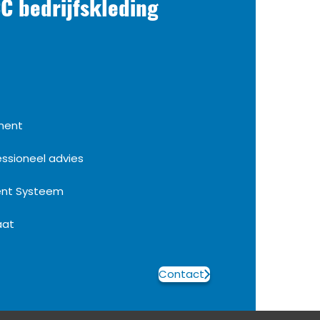
C bedrijfskleding
iment
essioneel advies
ent Systeem
aat
Contact