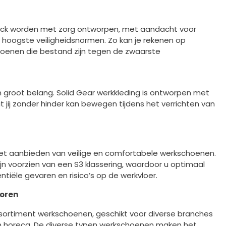
ick worden met zorg ontworpen, met aandacht voor
 hoogste veiligheidsnormen. Zo kan je rekenen op
hoenen die bestand zijn tegen de zwaarste
n groot belang. Solid Gear werkkleding is ontworpen met
jij zonder hinder kan bewegen tijdens het verrichten van
et aanbieden van veilige en comfortabele werkschoenen.
jn voorzien van een S3 klassering, waardoor u optimaal
iële gevaren en risico’s op de werkvloer.
toren
sortiment werkschoenen, geschikt voor diverse branches
en horeca. De diverse typen werkschoenen maken het