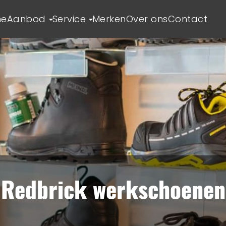
e
Aanbod
Service
Merken
Over ons
Contact
Redbrick werkschoenen