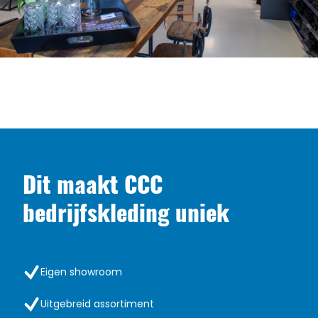
Dit maakt CCC
bedrijfskleding uniek
Eigen showroom
Uitgebreid assortiment