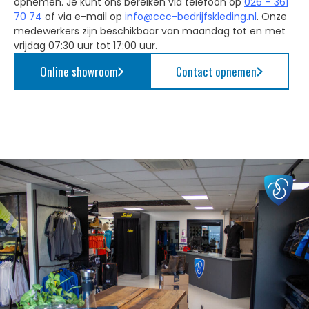
opnemen. Je kunt ons bereiken via telefoon op
026 – 361
70 74
of via e-mail op
info@ccc-bedrijfskleding.nl
.
Onze
medewerkers zijn beschikbaar van maandag tot en met
vrijdag 07:30 uur tot 17:00 uur.
Online showroom
Contact opnemen