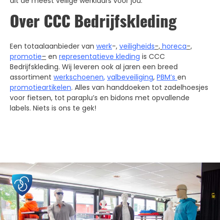
dit de meest veilige werklaars voor jou.
Over CCC Bedrijfskleding
Een totaalaanbieder van
werk
-,
veiligheids
-,
horeca
-,
promotie
–
en
representatieve kleding
is CCC
Bedrijfskleding. Wij leveren ook al jaren een breed
assortiment
werkschoenen
,
valbeveiliging
,
PBM’s
en
promotieartikelen
. Alles van handdoeken tot zadelhoesjes
voor fietsen, tot paraplu’s en bidons met opvallende
labels. Niets is ons te gek!